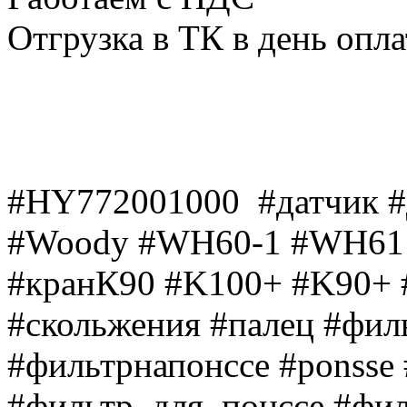
Отгрузка в ТК в день опл
#HY772001000 #датчик #
#Woody #WH60-1 #WH61 
#кранК90 #K100+ #K90+ #
#скольжения #палец #фил
#фильтрнапонссе #ponsse 
#фильтр_для_понссе #фил