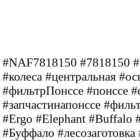
#NAF7818150 #7818150 #ц
#колеса #центральная #ос
#фильтрПонссе #понссе #
#запчастинапонссе #филь
#Ergo #Elephant #Buffalo
#Буффало #лесозаготовка 