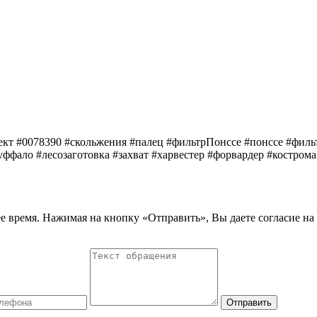
кт #0078390 #скольжения #палец #фильтрПонссе #понссе #фильт
Буффало #лесозаготовка #захват #харвестер #форвардер #костром
е время. Нажимая на кнопку «Отправить», Вы даете согласие на