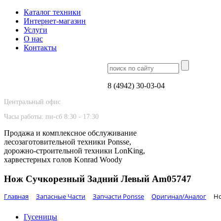
Каталог техники
Интернет-магазин
Услуги
О нас
Контакты
8 (4942) 30-03-04
Центральный офис
Часы работы: пн-сб 8:30 - 17:30
Продажа и комплексное обслуживание
лесозаготовительной техники Ponsse,
дорожно-строительной техники LonKing,
харвестерных голов Konrad Woody
Нож Сучкорезный Задний Левый Am05747
Главная
Запасные Части
Запчасти Ponsse
Оригинал/Аналог
Но
Гусеницы