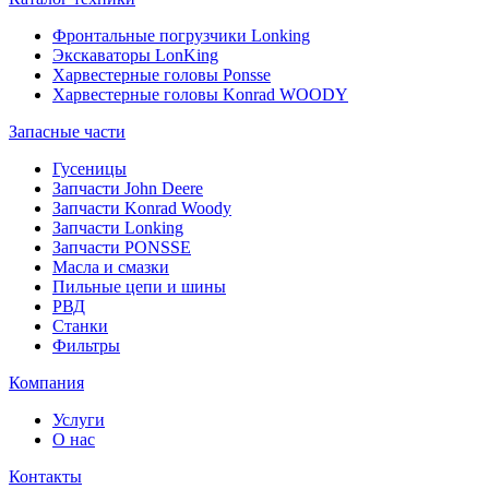
Фронтальные погрузчики Lonking
Экскаваторы LonKing
Харвестерные головы Ponsse
Харвестерные головы Konrad WOODY
Запасные части
Гусеницы
Запчасти John Deere
Запчасти Konrad Woody
Запчасти Lonking
Запчасти PONSSE
Масла и смазки
Пильные цепи и шины
РВД
Станки
Фильтры
Компания
Услуги
О нас
Контакты