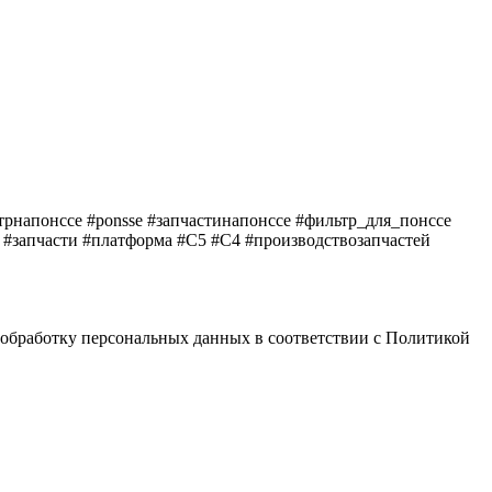
рнапонссе #ponsse #запчастинапонссе #фильтр_для_понссе
а #запчасти #платформа #C5 #C4 #производствозапчастей
 обработку персональных данных в соответствии с Политикой