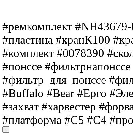
#ремкомплект #NH43679-
#пластина #кранК100 #кр
#комплект #0078390 #ско
#понссе #фильтрнапонссе 
#фильтр_для_понссе #фил
#Buffalo #Bear #Ерго #Эл
#захват #харвестер #форв
#платформа #C5 #C4 #про
×