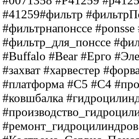
#0071358 #P41259 #p4125
#41259#фильтр #фильтрП
#фильтрнапонссе #ponsse 
#фильтр_для_понссе #фил
#Buffalo #Bear #Ерго #Эл
#захват #харвестер #форв
#платформа #C5 #C4 #про
#ковшбалка #гидроцилин
#производство_гидроцил
#ремонт_гидроцилиндров