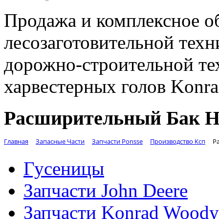
Продажа и комплексное о
лесозаготовительной техн
дорожно-строительной те
харвестерных голов Konr
Расширительный Бак На
Главная
Запасные Части
Запчасти Ponsse
Производство Ксп
Р
Гусеницы
Запчасти John Deere
Запчасти Konrad Woody