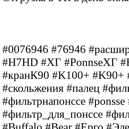
#0076946 #76946 #расши
#H7HD #ХГ #PonnseХГ #H
#кранК90 #K100+ #K90+ #
#скольжения #палец #фил
#фильтрнапонссе #ponsse 
#фильтр_для_понссе #фил
#Buffalo #Bear #Ерго #Эл