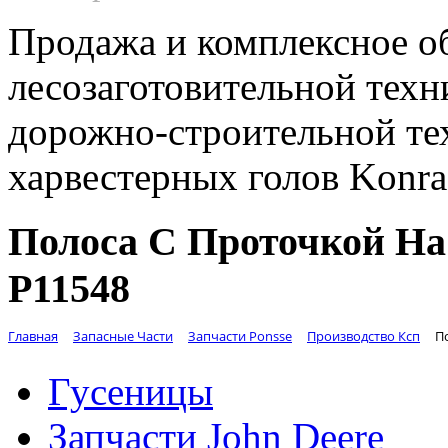
Продажа и комплексное о
лесозаготовительной техн
дорожно-строительной те
харвестерных голов Konr
Полоса С Проточкой На 
Р11548
Главная
Запасные Части
Запчасти Ponsse
Производство Ксп
П
Гусеницы
Запчасти John Deere