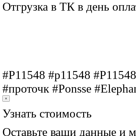
Отгрузка в ТК в день опл
#P11548 #p11548 #Р11548
#проточк #Ponsse #Elepha
×
Узнать стоимость
Оставьте ваши данные и м