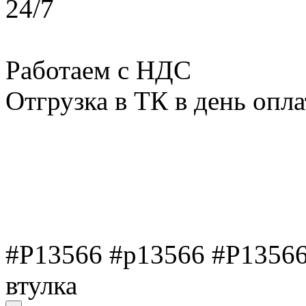
24/7
Работаем с НДС
Отгрузка в ТК в день опл
#P13566 #p13566 #Р13566
втулка