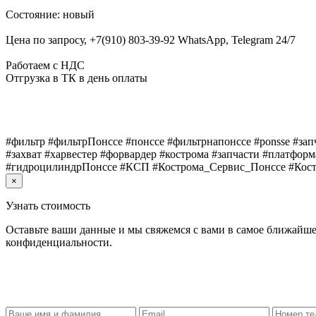
Состояние: новый
Цена по запросу, +7(910) 803-39-92 WhatsApp, Telegram 24/7
Работаем с НДС
Отгрузка в ТК в день оплаты
#фильтр #фильтрПонссе #понссе #фильтрнапонссе #ponsse #зап
#захват #харвестер #форвардер #кострома #запчасти #платфо
#гидроцилиндрПонссе #КСП #Кострома_Сервис_Понссе #Кос
×
Узнать стоимость
Оставьте ваши данные и мы свяжемся с вами в самое ближайше
конфиденциальности.