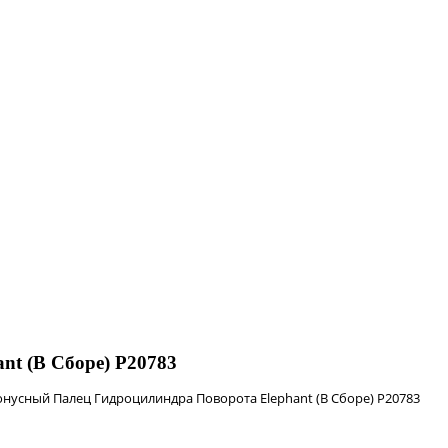
nt (В Сборе) Р20783
онусный Палец Гидроцилиндра Поворота Elephant (В Сборе) Р20783