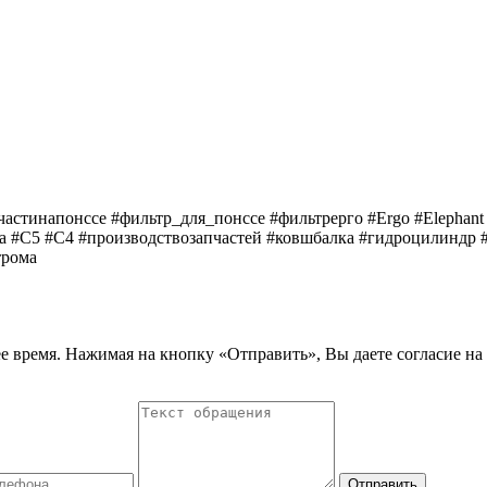
частинапонссе #фильтр_для_понссе #фильтрерго #Ergo #Elephant 
рма #C5 #C4 #производствозапчастей #ковшбалка #гидроцилинд
трома
е время. Нажимая на кнопку «Отправить», Вы даете согласие на