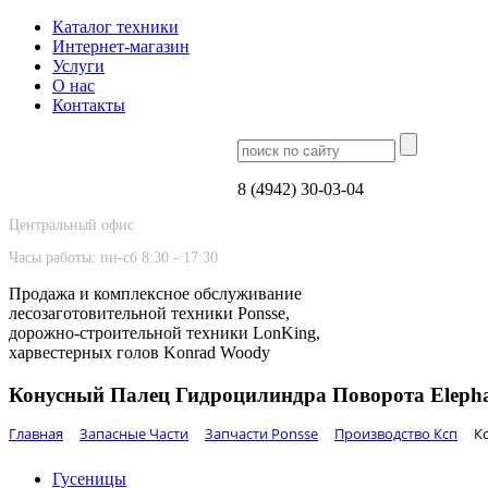
Каталог техники
Интернет-магазин
Услуги
О нас
Контакты
8 (4942) 30-03-04
Центральный офис
Часы работы: пн-сб 8:30 - 17:30
Продажа и комплексное обслуживание
лесозаготовительной техники Ponsse,
дорожно-строительной техники LonKing,
харвестерных голов Konrad Woody
Конусный Палец Гидроцилиндра Поворота Elepha
Главная
Запасные Части
Запчасти Ponsse
Производство Ксп
К
Гусеницы