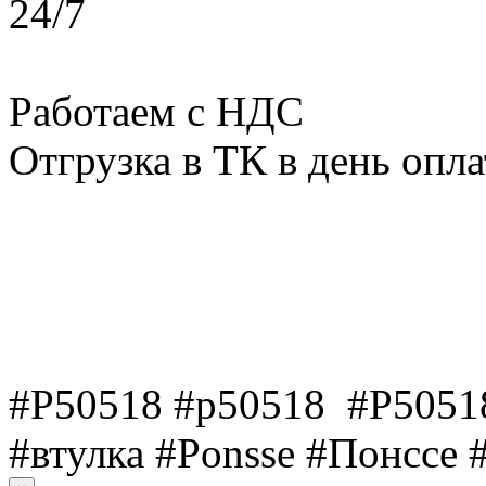
24/7
Работаем с НДС
Отгрузка в ТК в день опл
#P50518 #p50518 #Р50518
#втулка #Ponsse #Понссе