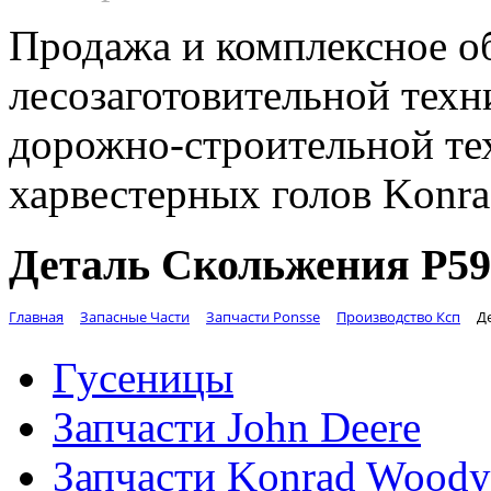
Продажа и комплексное о
лесозаготовительной техн
дорожно-строительной те
харвестерных голов Konr
Деталь Скольжения Р59
Главная
Запасные Части
Запчасти Ponsse
Производство Ксп
Д
Гусеницы
Запчасти John Deere
Запчасти Konrad Woody