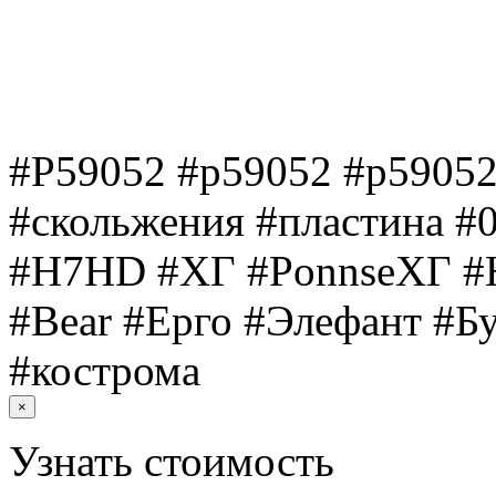
#P59052 #p59052 #р59052
#скольжения #пластина #
#H7HD #ХГ #PonnseХГ #H8
#Bear #Ерго #Элефант #Б
#кострома
×
Узнать стоимость