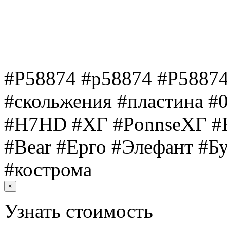
#Р58874 #р58874 #P58874
#скольжения #пластина #
#H7HD #ХГ #PonnseХГ #H8
#Bear #Ерго #Элефант #Б
#кострома
×
Узнать стоимость