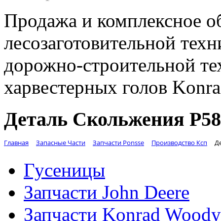
Продажа и комплексное о
лесозаготовительной техн
дорожно-строительной те
харвестерных голов Konr
Деталь Скольжения Р58
Главная
Запасные Части
Запчасти Ponsse
Производство Ксп
Д
Гусеницы
Запчасти John Deere
Запчасти Konrad Woody