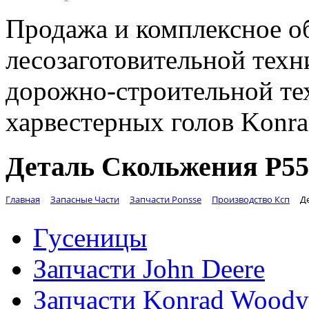
Продажа и комплексное о
лесозаготовительной техн
дорожно-строительной те
харвестерных голов Konr
Деталь Скольжения Р55
Главная
Запасные Части
Запчасти Ponsse
Производство Ксп
Д
Гусеницы
Запчасти John Deere
Запчасти Konrad Woody