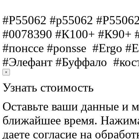
#P55062 #p55062 #Р55062
#0078390 #К100+ #К90+ 
#понссе #ponsse #Ergo #E
#Элефант #Буффало #ко
×
Узнать стоимость
Оставьте ваши данные и м
ближайшее время. Нажима
даете согласие на обрабо