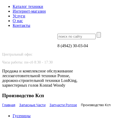
Каталог техники
Интернет-магазин
Услуги
О нас
Контакты
8 (4942) 30-03-04
Центральный офис
Часы работы: пн-сб 8:30 - 17:30
Продажа и комплексное обслуживание
лесозаготовительной техники Ponsse,
дорожно-строительной техники LonKing,
харвестерных голов Konrad Woody
Производство Ксп
Главная
Запасные Части
Запчасти Ponsse
Производство Ксп
Гусеницы