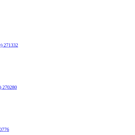
е) 271332
) 270280
20776