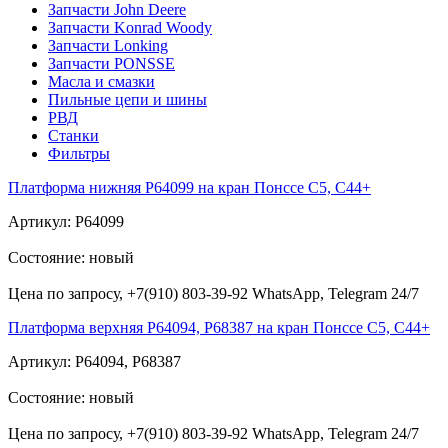
Запчасти John Deere
Запчасти Konrad Woody
Запчасти Lonking
Запчасти PONSSE
Масла и смазки
Пильные цепи и шины
РВД
Станки
Фильтры
Платформа нижняя Р64099 на кран Понссе С5, С44+
Артикул: Р64099
Состояние: новый
Цена по запросу, +7(910) 803-39-92 WhatsApp, Telegram 24/7
Платформа верхняя Р64094, Р68387 на кран Понссе С5, С44+
Артикул: Р64094, Р68387
Состояние: новый
Цена по запросу, +7(910) 803-39-92 WhatsApp, Telegram 24/7