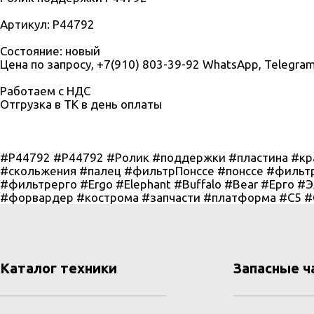
Артикул: P44792
Состояние: новый
Цена по запросу, +7(910) 803-39-92 WhatsApp, Telegra
Работаем с НДС
Отгрузка в ТК в день оплаты
#P44792 #Р44792 #Ролик #поддержки #пластина #кр
#скольжения #палец #фильтрПонссе #понссе #фильтр
#фильтрерго #Ergo #Elephant #Buffalo #Bear #Ерго 
#форвардер #кострома #запчасти #платформа #C5 #
Каталог техники
Запасные ч