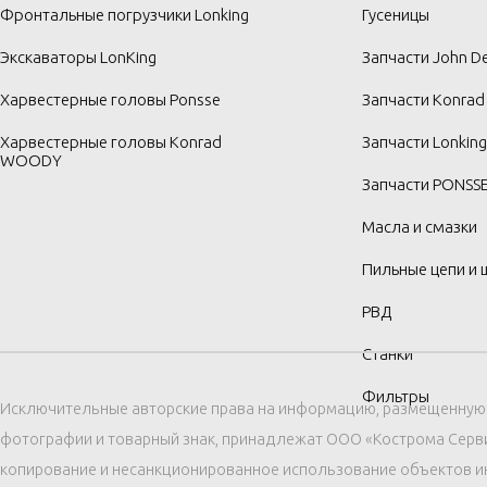
Фронтальные погрузчики Lonking
Гусеницы
Экскаваторы LonKing
Запчасти John D
Харвестерные головы Ponsse
Запчасти Konra
Харвестерные головы Konrad
Запчасти Lonking
WOODY
Запчасти PONSS
Масла и смазки
Пильные цепи и
РВД
Станки
Фильтры
Исключительные авторские права на информацию, размещенную н
фотографии и товарный знак, принадлежат ООО «Кострома Серв
копирование и несанкционированное использование объектов и