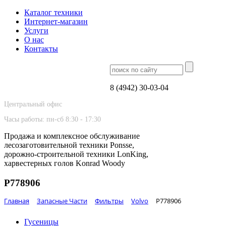
Каталог техники
Интернет-магазин
Услуги
О нас
Контакты
8 (4942) 30-03-04
Центральный офис
Часы работы: пн-сб 8:30 - 17:30
Продажа и комплексное обслуживание
лесозаготовительной техники Ponsse,
дорожно-строительной техники LonKing,
харвестерных голов Konrad Woody
P778906
Главная
Запасные Части
Фильтры
Volvo
P778906
Гусеницы